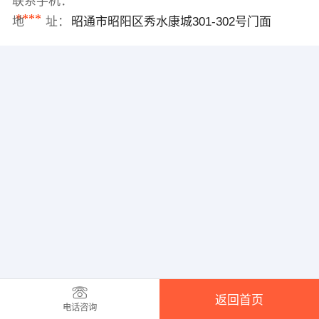
联系手机：
****
地 址：
昭通市昭阳区秀水康城301-302号门面
返回首页
电话咨询